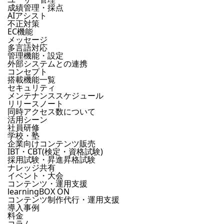
成績管理・採点
AIアシスト
不正対策
EC機能
メッセージ
多言語対応
管理機能・設定
外部システムとの連携
コンセプト
搭載機能一覧
セキュリティ
メンテナンススケジュール
リリースノート
同時アクセス数について
活用シーン
社員研修
学校・塾
企業向けコンテンツ販売
IBT・CBT(検定・資格試験)
採用試験・昇進昇格試験
ナレッジ共有
イベント・大会
コンテンツ・運用支援
learningBOX ON
コンテンツ制作代行・運用支援
導入事例
料金
コラム